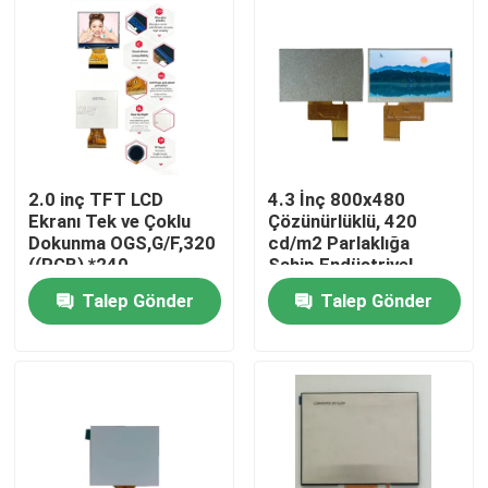
2.0 inç TFT LCD
4.3 İnç 800x480
Ekranı Tek ve Çoklu
Çözünürlüklü, 420
Dokunma OGS,G/F,320
cd/m2 Parlaklığa
((RGB) *240
Sahip Endüstriyel
Çözünürlük, RGB 6 bit
Kontrol TFT Ekranı
Talep Gönder
Talep Gönder
Arayüzü, Sürüş IC
ILI9342c
Ev
Ürünler
videolar