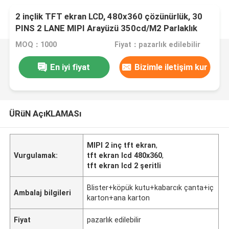
2 inçlik TFT ekran LCD, 480x360 çözünürlük, 30
PINS 2 LANE MIPI Arayüzü 350cd/M2 Parlaklık
MOQ：1000
Fiyat：pazarlık edilebilir
En iyi fiyat
Bizimle iletişim kur
ÜRüN AçıKLAMASı
MIPI 2 inç tft ekran
,
Vurgulamak:
tft ekran lcd 480x360
,
tft ekran lcd 2 şeritli
Blister+köpük kutu+kabarcık çanta+iç
Ambalaj bilgileri
karton+ana karton
Fiyat
pazarlık edilebilir