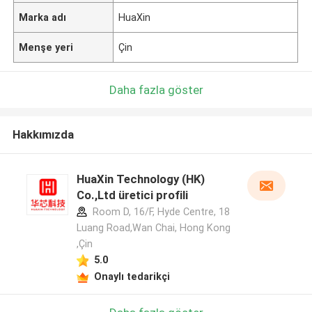
Marka adı
HuaXin
Menşe yeri
Çin
Daha fazla göster
Hakkımızda
HuaXin Technology (HK)
Co.,Ltd üretici profili
Room D, 16/F, Hyde Centre, 18
Luang Road,Wan Chai, Hong Kong
,Çin
5.0
Onaylı tedarikçi