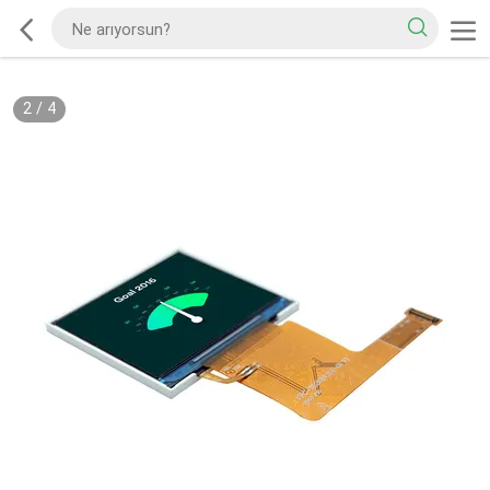
2
/
4