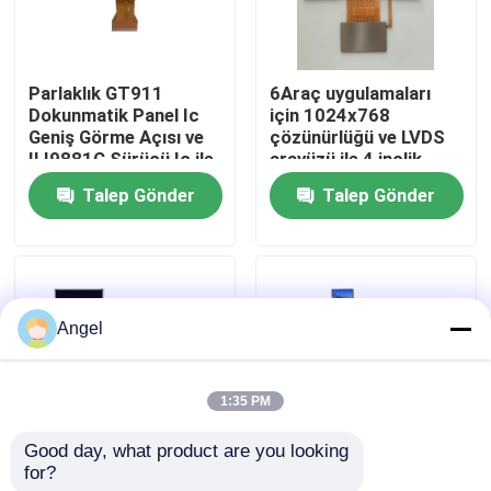
SG Gösterisi
Parlaklık GT911
6Araç uygulamaları
Dokunmatik Panel Ic
için 1024x768
Hakkımızda
Geniş Görme Açısı ve
çözünürlüğü ve LVDS
ILI9881C Sürücü Ic ile
arayüzü ile 4 inçlik
TFT Ekran Paneli
TFT ekran modülü
Talep Gönder
Talep Gönder
Fabrika turu
Kalite kontrol
Angel
Bize Ulaşın
1:35 PM
Bir teklif isteği
Good day, what product are you looking 
for?
4.58 inç LCD TFT
1.35 inç LCD TFT
LCD TFT Ekran